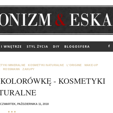
 I WNĘTRZE
STYL ŻYCIA
DIY
BLOGOSFERA
TYKI MINERALNE
KOSMETYKI NATURALNE
L'ORIGINE
MAKE-UP
Ż
ROSSMANN
ZAKUPY
 KOLORÓWKĘ - KOSMETYKI
TURALNE
CZWARTEK, PAŹDZIERNIKA 11, 2018