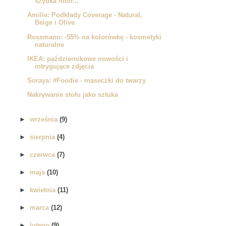
szybka fotor...
Amilie: Podkłady Coverage - Natural,
Beige i Olive
Rossmann: -55% na kolorówkę - kosmetyki
naturalne
IKEA: październikowe nowości i
intrygujące zdjęcia
Soraya: #Foodie - maseczki do twarzy
Nakrywanie stołu jako sztuka
►
września
(9)
►
sierpnia
(4)
►
czerwca
(7)
►
maja
(10)
►
kwietnia
(11)
►
marca
(12)
►
lutego
(9)