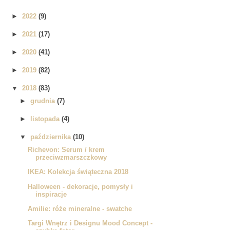
►
2022
(9)
►
2021
(17)
►
2020
(41)
►
2019
(82)
▼
2018
(83)
►
grudnia
(7)
►
listopada
(4)
▼
października
(10)
Richevon: Serum / krem
przeciwzmarszczkowy
IKEA: Kolekcja świąteczna 2018
Halloween - dekoracje, pomysły i
inspiracje
Amilie: róże mineralne - swatche
Targi Wnętrz i Designu Mood Concept -