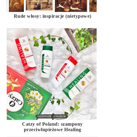
Rude włosy: inspiracje (nietypowe)
Catzy of Poland: szampony
przeciwłupieżowe Healing